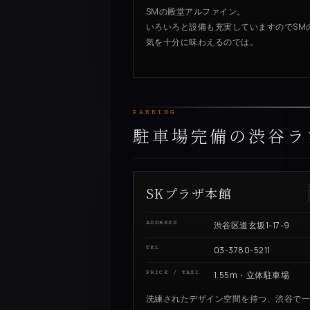
SMの殿堂アルファイン。
いろいろと設備も充実していますのでSM
気を十分に味わえるのでは。
PARKING
駐車場完備の渋谷ラ
SKプラザ本館
ADDRESS
渋谷区道玄坂1-17-9
TEL
03-3780-5211
PRICE / TAXI
1.55m・立体駐車場
洗練されたデザイン空間を持つ、渋谷で