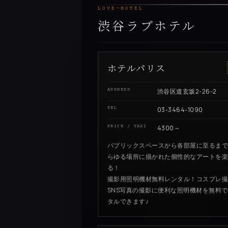
LOVE-HOTEL
渋谷ラブホテル
ホテルパリス
ADDRESS
渋谷区道玄坂2-26-2
TEL
03-3464-1090
PRICE / TAXI
4300～
パブリックスペースから各部屋に至るま
らゆる場所に描かれた個性的なアートを
る！
撮影用照明機材無料レンタル！コスプレ
SNS写真の撮影に便利な照明機材を無料
タルできます♪