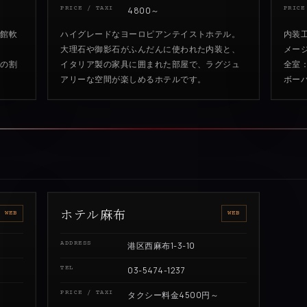
PRICE / TAXI
4800～
PRICE
全館軟
ハイグレードなヨーロピアンテイストホテル。
内装
大理石や御影石がふんだんに使われた内装と、
メー
段の割
イタリア製の家具に囲まれた部屋で、ラグジュ
全室
アリーな空間が楽しめるホテルです。
ボー
ホテル麻布
WEB
WEB
ADDRESS
港区西麻布1-3-10
TEL
03-5474-1237
PRICE / TAXI
タクシー料金4500円～