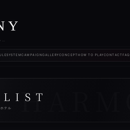
NY
で…
ULE
SYSTEM
CAMPAIGN
GALLERY
CONCEPT
HOW TO PLAY
CONTACT
FAQ
 LIST
ィホテル