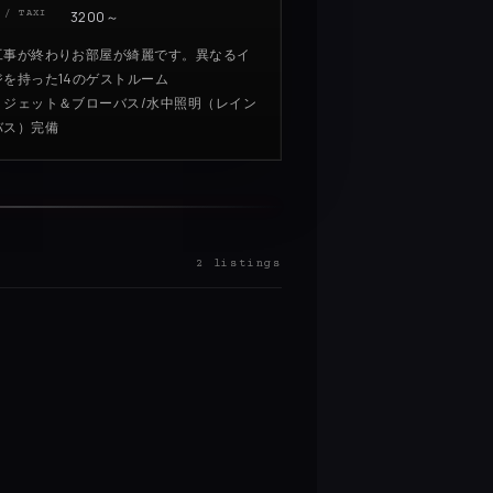
 / TAXI
3200～
工事が終わりお部屋が綺麗です。異なるイ
ジを持った14のゲストルーム
：ジェット＆ブローバス/水中照明（レイン
バス）完備
2 listings