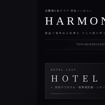
会員制SMクラブ 渋谷ハーモニー
HARMO
静謐で情熱的な秘事を 大人の隠れ家
TOP
LADIES
SCHED
HOTEL LIST
HOTEL
— 渋谷ラブホテル・駐車場完備・シテ