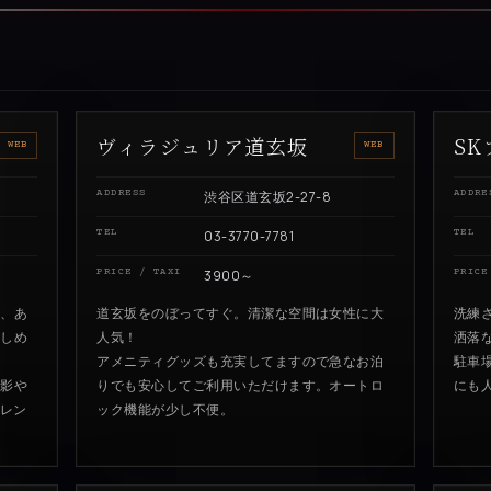
ヴィラジュリア道玄坂
S
WEB
WEB
ADDRESS
渋谷区道玄坂2-27-8
ADDRE
TEL
03-3770-7781
TEL
PRICE / TAXI
3900～
PRICE
で、あ
道玄坂をのぼってすぐ。清潔な空間は女性に大
洗練
楽しめ
人気！
洒落
アメニティグッズも充実してますので急なお泊
駐車
撮影や
りでも安心してご利用いただけます。オートロ
にも
でレン
ック機能が少し不便。