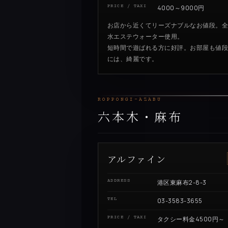
PRICE / TAXI
4000～9000円
お店から近くてリーズナブルなお値段。
水エステウォーター使用。
短時間で遊ばれる方に好評。お部屋も値
には、綺麗です。
ROPPONGI-AZABU
六本木・麻布
アルファイン
ADDRESS
港区東麻布2-8-3
TEL
03-3583-3655
PRICE / TAXI
タクシー料金4500円～