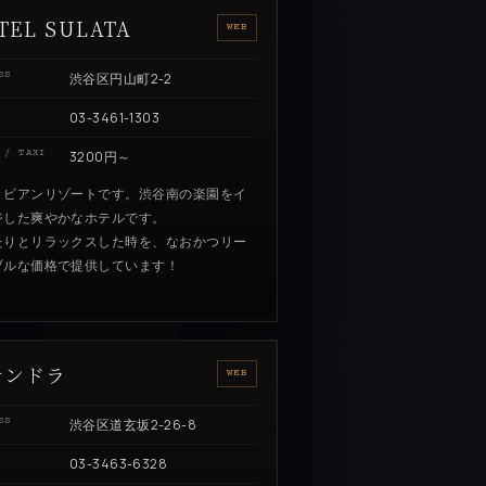
TEL SULATA
WEB
SS
渋谷区円山町2-2
03-3461-1303
 / TAXI
3200円～
リビアンリゾートです。渋谷南の楽園をイ
ジした爽やかなホテルです。
たりとリラックスした時を、なおかつリー
ブルな価格で提供しています！
サンドラ
WEB
SS
渋谷区道玄坂2-26-8
03-3463-6328