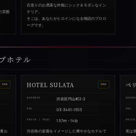
石造りのお洒落な外観にシック＆モダンなイン
の雰囲
テリア。
そこは、あなたがヒロインになる物語のプロロ
ーグです。
ブホテル
HOTEL SULATA
ペ
WEB
WEB
ADDRESS
渋谷区円山町2-2
ADDRE
TEL
03-3461-1303
TEL
PRICE / TAXI
1.57m・14台
PRICE
一番お
渋谷南の楽園をイメージした爽やかなホテルで
実は