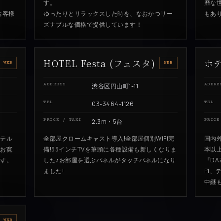
す。
靡な
お客様
ゆったりとリラックスした時を、なおかつリー
もあ
ズナブルな価格で提供しています！
HOTEL Festa (フェスタ)
ホ
WEB
WEB
ADDRESS
渋谷区円山町1-11
ADDRE
TEL
03-3464-1126
TEL
PRICE / TAXI
2.3m・5台
PRICE
ホテル
全部屋クロームキャスト導入!全部屋個別WiFi完
国内
とお寛
備!55インチTVを筆頭に各種設備も新しくなりま
本以
ます。
した♪お部屋を選ぶパネルがタッチパネルになり
『D
ました!
F1
中継
WEB