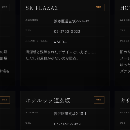
SK PLAZA2
HO
O WEB
WEB
ADDRESS
渋谷区道玄坂2-26-12
ADDRE
TEL
03-3780-0023
TEL
PRICE / TAXI
4800～
PRICE
特の淫
清潔感と洗練されたデザインといえばここ。
旧カ
お部屋
ただし部屋数が少ないのが難点。
メー
ゆっ
車場も
ズナ
ホテルララ道玄坂
カ
WEB
WEB
ADDRESS
渋谷区道玄坂2-13-1
ADDRE
TEL
03-3496-2929
TEL