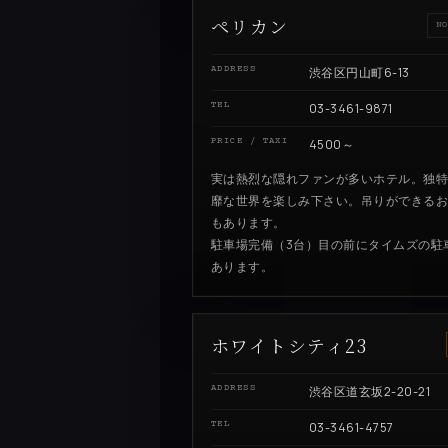
ペリカン
N
ADDRESS
渋谷区円山町6-13
TEL
03-3461-9871
PRICE / TAXI
4500～
実は熱烈な隠れファンが多いホテル。独
靡な世界を楽しみ下さい。吊りができる
もあります。
駐車場完備（3台）目の前にタイムズの駐
あります。
ホワイトシティ23
ADDRESS
渋谷区道玄坂2-20-21
TEL
03-3461-4757