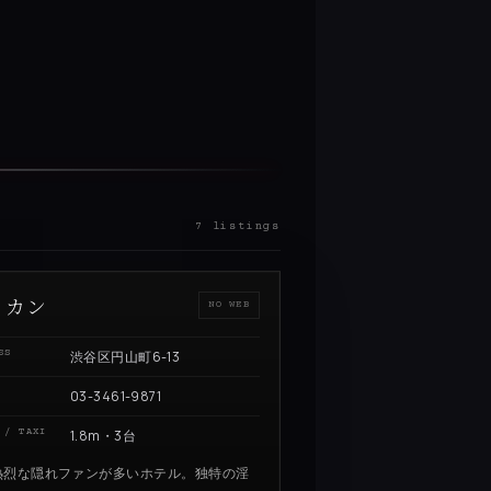
7 listings
リカン
NO WEB
SS
渋谷区円山町6-13
03-3461-9871
 / TAXI
1.8m・3台
熱烈な隠れファンが多いホテル。独特の淫