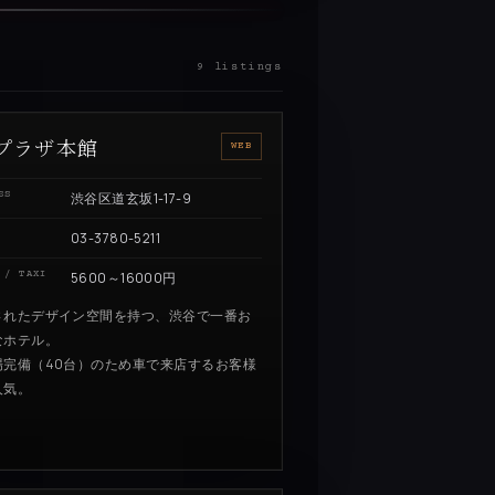
9 listings
Kプラザ本館
WEB
SS
渋谷区道玄坂1-17-9
03-3780-5211
 / TAXI
5600～16000円
されたデザイン空間を持つ、渋谷で一番お
なホテル。
場完備（40台）のため車で来店するお客様
人気。