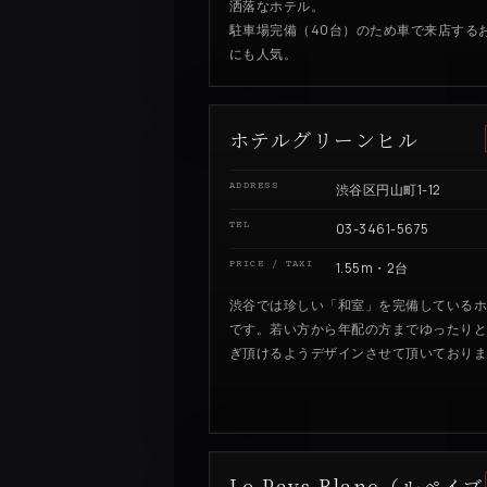
洒落なホテル。
駐車場完備（40台）のため車で来店する
にも人気。
ホテルグリーンヒル
ADDRESS
渋谷区円山町1-12
TEL
03-3461-5675
PRICE / TAXI
1.55m・2台
渋谷では珍しい「和室」を完備している
です。若い方から年配の方までゆったり
ぎ頂けるようデザインさせて頂いており
Le Pays Blanc（ルペイブ