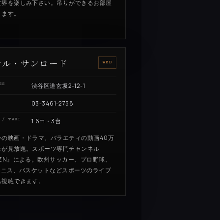
世界を楽しみ下さい。吊りができるお部屋
ります。
テル・サンロード
WEB
SS
渋谷区道玄坂2-12-1
03-3461-2758
 / TAXI
1.6m・3台
外の映画・ドラマ、バラエティの動画40万
上が見放題。スポーツ専門チャンネル
AZN』による。欧州サッカー、プロ野球、
、テニス、バスケットなどスポーツのライブ
も視聴できます。